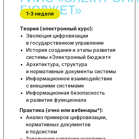
БЮДЖЕТ»
1-3 неделя
Теория (электронный курс):
Эволюция цифровизации
в государственном управлении
История создания и этапы развития
системы «Электронный бюджет»
Архитектура, структура
и нормативные документы системы
Информационное взаимодействие
с внешними системами
Информационная безопасность
и развитие функционала
Практика (очно или вебинары*):
Анализ примеров цифровизации,
нормативных документов
и подсистем
Заполнение карточки участника,