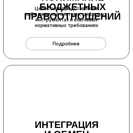
БЮДЖЕТНЫХ
Целостное представление
ПРАВООТНОШЕНИЙ
о бюджетной системе, цифровых
инструментах и ключевых
нормативных требованиях
Подробнее
ИНТЕГРАЦИЯ