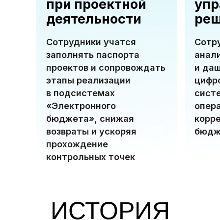
при проектной
упр
деятельности
ре
Сотрудники учатся
Сотр
заполнять паспорта
анал
проектов и сопровождать
и да
этапы реализации
цифр
в подсистемах
сист
«Электронного
опер
бюджета», снижая
корр
возвраты и ускоряя
бюдж
прохождение
контрольных точек
ИСТОРИЯ