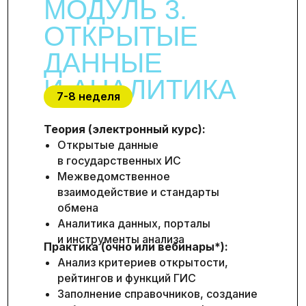
МОДУЛЬ 3.
ОТКРЫТЫЕ
ДАННЫЕ
И АНАЛИТИКА
7-8 неделя
Теория (электронный курс):
Открытые данные
в государственных ИС
Межведомственное
взаимодействие и стандарты
обмена
Аналитика данных, порталы
и инструменты анализа
Практика (очно или вебинары*):
Анализ критериев открытости,
рейтингов и функций ГИС
Заполнение справочников, создание