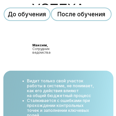
УСПЕХА
Максим,
Сотрудник
ведомства
Видит только свой участок
работы в системе, не понимает,
как его действия влияют
на общий бюджетный процесс
Сталкивается с ошибками при
прохождении контрольных
точек и заполнении ключевых
полей