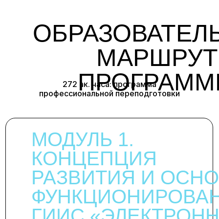
ОБРАЗОВАТЕЛ
МАРШРУТ
ПРОГРАММ
272 ак. часа: программа
профессиональной переподготовки
МОДУЛЬ 1.
КОНЦЕПЦИЯ
ИЯ:
РАЗВИТИЯ И ОСН
ФУНКЦИОНИРОВА
ГИИС «ЭЛЕКТРОН