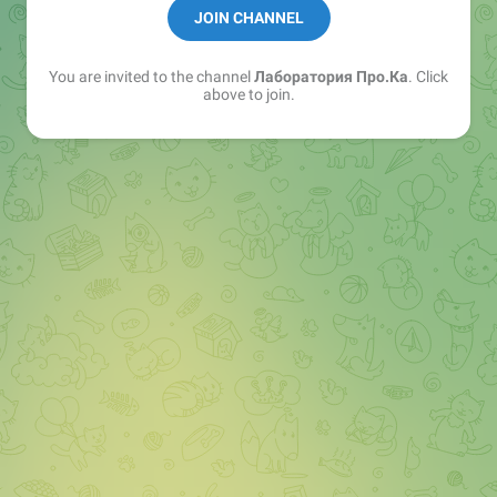
JOIN CHANNEL
Создаем и реализуем обучение от которого есть
ПРО.К
You are invited to the channel
Лаборатория Про.Ка
. Click
https://pro-k.pro
above to join.